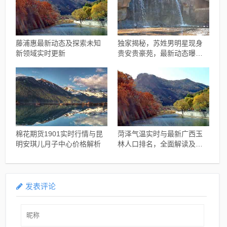
藤浦惠最新动态及探索未知
独家揭秘，苏姓男明星现身
新领域实时更新
贵安贵豪苑，最新动态曝
光！
棉花期货1901实时行情与昆
菏泽气温实时与最新广西玉
明安琪儿月子中心价格解析
林人口排名，全面解读及防
范虚假宣传
发表评论