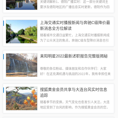
关键词解析1、德阳广播实时：这一部分关键词主
要涉及德阳地区的广播信息实时更新，德阳作为四
川省的一个重要城市，其广播信息能够迅速反映当
地的市场动态和社会情况，实时信息意味着信息的
上海交通实时播报新闻与奔驰C级降价最
及时性和准确性，对于了解当地市场动态具有...
新消息全方位解读
随着城市交通日益繁忙，上海交通实时播报新闻成
为了公众关注的焦点，奔驰C级车型降价消息也引
起了广泛关注，本文将围绕这两个关键词，进行全
方位释义、专家解读虚假宣传现象及公众警惕意识
耒阳明星2022最新述职报告完整版揭秘
的强化。关键词释义1、上海交通实时播报新...
尊敬的各位粉丝、媒体朋友和合作伙伴们：大家
好！在这充满机遇与挑战的2022年，我有幸担任耒
阳明星的重要角色，为各位带来精彩的表演和丰富
的文化体验，在此，我将向大家汇报本年度的工作
搜狐黄金会员共享与大连台风实时信息
总结、成长经历、展望未来以及个人感悟。...
追踪
随着季节的变换，天气变化也愈发引人关注，大连
地区受到了台风的影响，作为搜狐黄金会员的您，
是否想了解最新的台风动态呢？本文将为您实时共