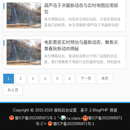
享大连台风的最新信息，让您在第一时间掌握台风
葫芦岛于洪最新动态与实时地图应用探
进展。台风动态及影响最新消息，受台风影响...
究
身为博客站长，时刻关注地区动态，分享实用信息
是我们的职责，本文将围绕“葫芦岛于洪最新消息”
和“实时地图应用”这两个关键词展开讨论，为读者
带来最新的葫芦岛于洪消息以及实时地图的使用心
电影票房实时预估与最新动态，聚焦炎
得。葫芦岛于洪最新消息关于葫芦岛于洪...
黄春狄新动向揭秘
身为博客站长，我深知读者对于热门话题的关注
度，我们将聚焦于电影行业的最新动态，特别是关
于电影票房的实时预估与最新情况，同时关注炎黄
春狄的最新动向，以下是我为您准备的文章内容。
1
2
3
4
5
6
下一页
末页
电影票房实时预估的重要性在电影产业中，票房...
共 6 页
Copyright
2015-2019
版权后台设置.
基于
Z-BlogPHP
搭建
蜀ICP备2022005971号-1
">
蜀ICP备2022005971
号-1">
蜀ICP备2022005971号-1