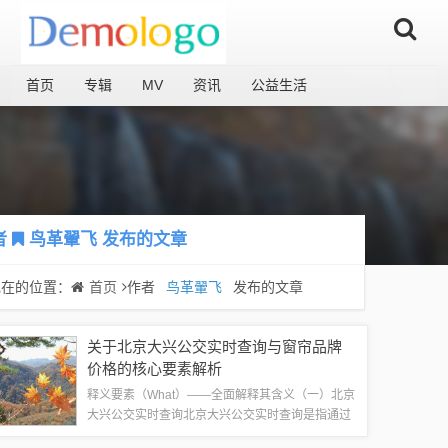
首页
专辑
MV
资讯
公益生活
者
鸟革翬飞
发布的文章
现在的位置：
首页
作者
鸟革翬飞
发布的文章
关于北京大兴公交实时查询与窗帘品牌
价格的核心要素解析
释义要素（What）——全面解释其含义（一）北京
大兴公交实时查询北京大兴公交实时查询是指通过
现代互联网技术，对北京市大兴区的公共交通系