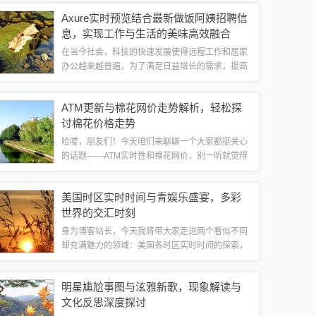
统，特别是公交车进行查询，获取实时的公交信
Axure实时预览结合最新做饭阿姨招聘信
息，这种查询服务一般包括公交车的位置、到...
息，实现工作与生活的美味高效融合
在当今社会，科技的快速发展使得远程工作和居家
办公越来越普遍，为了满足日益增长的需求，提高
工作效率，许多工具应运而生，Axure作为一款功
能强大的原型设计工具，实时预览功能为其用户带
ATM更新与棉花网价走势解析，轻松探
来了极大的便利，随着家庭对日常餐饮品...
讨棉花价格走势
哈喽，朋友们！今天咱们来聊聊一个大家都挺关心
的话题——ATM实时性和棉花网价，别一听就觉得
高大上，其实这事儿跟我们生活挺近的，特别是喜
欢网购棉花或者对棉花市场有兴趣的朋友们。先说
美国时区实时时间与青娱乐盛宴，多彩
说ATM实时性吧，在信息爆炸的今天，实...
世界的交汇时刻
身为博客站长，今天我将带大家走进两个看似不同
却充满魅力的领域：美国各时区实时时间的探索，
以及青娱乐最新极品盛宴的分享，让我们一同揭开
这两个话题的神秘面纱，看看它们是如何在多彩世
明星尴尬事图与泫雅新歌，现象解读与
界中交织在一起的。美国时区实时时间解析美...
文化反思深度探讨