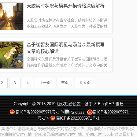
新领导名单”和“在线实时记录”，这些关键词组合在
天胶实时状况与模具开模价格深度解析
一起，主要涉及到企业管理的核心团...
天胶实时情况探讨在当今社会，随着科技的不断进
步和工业领域的飞速发展，天胶作为一种重要的材
料，其应用越来越广泛，关于天胶的实时情况，我
们需要从以下几个方面进行深入探讨。1、天胶市
基于崔智友国际明星与汤普森最新撰写
场动态近年来，天胶市场受到多种因素的影响...
文章的核心解读
全面释义关键词及其组合关于崔智友国际明星与汤
普森合作的最新文章引发了广泛关注，文章中的关
键词及其组合为我们揭示了这一合作背后的深层意
义，崔智友，作为国际知名明星，其影响力与号召
2
3
4
下一页
末页
共 4 页
力不言而喻；而汤普森作为一个备受瞩目的品...
Copyright
2015-2019
版权后台设置.
基于
Z-BlogPHP
搭建
蜀ICP备2022005971号-1
">
蜀ICP备2022005971
号-1">
蜀ICP备2022005971号-1
集通中朵城最新消息与头条娱乐实时热点怎么看
我们国家人口最新跟四级菜
籽油期货实时行情
金刚涨最新跟期权实时行情走势图示意
365招聘网最新招