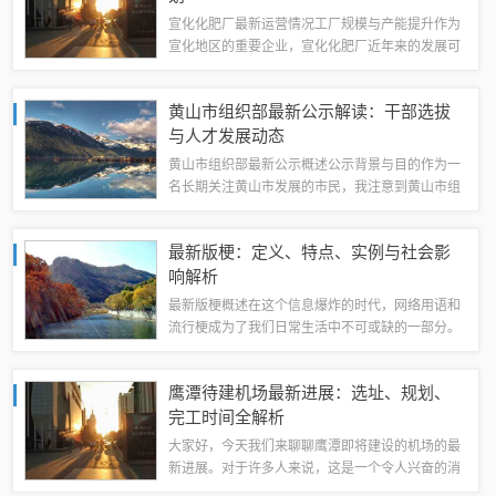
宣化化肥厂最新运营情况工厂规模与产能提升作为
宣化地区的重要企业，宣化化肥厂近年来的发展可
谓日新月异。首先，从工厂规模来看，该厂已经进
行了多次扩建和改造，现在的占地面积比过去扩大
黄山市组织部最新公示解读：干部选拔
了不少。新增的生产线和设备不仅提高了...
与人才发展动态
黄山市组织部最新公示概述公示背景与目的作为一
名长期关注黄山市发展的市民，我注意到黄山市组
织部最近发布了一系列新的公示内容。这一举动无
疑是希望通过公开透明的方式，加强与群众之间的
最新版梗：定义、特点、实例与社会影
沟通与互动，提升组织工作的透明度与公...
响解析
最新版梗概述在这个信息爆炸的时代，网络用语和
流行梗成为了我们日常生活中不可或缺的一部分。
那么，什么是梗呢？简单来说，梗指的是一种特定
的文化符号或语言现象，它通常来源于网络社区、
鹰潭待建机场最新进展：选址、规划、
影视作品、综艺节目等，通过人们的传播和...
完工时间全解析
大家好，今天我们来聊聊鹰潭即将建设的机场的最
新进展。对于许多人来说，这是一个令人兴奋的消
息，因为它将为鹰潭和周边地区带来诸多便利和发