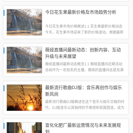
这个项目是由中国和乌克兰合作开发的大型客机项
目，自2019年双方签署合作备忘录以来，就受到了
今日花生果最新价格及市场趋势分析
广泛关注。该项目不仅承载着两国航空...
今日花生果市场价格概述1.1 花生果最新价格动态
今天，花生果市场迎来了新的价格波动。根据最新
的市场数据显示，花生果的价格较昨日略有上涨。
这主要是由于近期天气变化对花生果的供应造成了
薇娅直播间最新动态：创新内容、互动
一定的影响，导致市场供需关系发生...
升级与未来展望
薇娅直播间最新动态概览1.1 薇娅直播间近期活动
总结作为一名知名的主播，薇娅的直播间总是充满
活力和新鲜感。最近，她举办了一系列令人期待的
活动，赢得了众多粉丝的喜爱。从3月份的春季新
最新流行歌曲DJ版：音乐再创作与娱乐
品发布会到4月份的购物节预热，薇...
新风尚
最新流行歌曲DJ版概述在这个音乐与娱乐交融的时
代，DJ版音乐以其独特的节奏感和氛围营造，成为
了众多音乐爱好者的首选。今天，我们就来聊聊最
新流行歌曲DJ版的那些事。1.1 DJ版的定义与特点
宣化化肥厂最新运营情况与未来发展规
DJ版音乐，简单来说，...
划