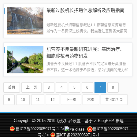
展机会。1.1 机场选址与规划首先，关于机场的选
最新过胶机长招聘信息解析及应聘指南
址，经过多次考察和评估，鹰潭市政...
最新过胶机长招聘信息概述1.1 招聘信息来源与背
景作为一名资深过胶机长，我最近注意到各大招聘
网站和公司官网上涌现出大量的过胶机长招聘信
息。这些招聘信息的发布，无疑标志着过胶行业对
肌营养不良最新研究进展：基因治疗、
专业人才的渴求达到了新的高度。随着...
细胞移植与药物研发
肌营养不良概述1.1 肌营养不良的定义与分类肌营
养不良，这一术语源于希腊语，意为“肌肉的无力和
萎缩”。它是一种遗传性疾病，主要影响肌肉的正常
功能，导致肌肉逐渐衰弱和萎缩。根据遗传方式、
首页
上一页
3
4
5
6
7
8
临床表现和病理特征，肌营养不...
9
10
11
12
下一页
末页
共 4317 页
Copyright
2015-2019
版权后台设置.
基于
Z-BlogPHP
搭建
蜀ICP备2022005971号-1
">
蜀ICP备2022005971
号-1">
蜀ICP备2022005971号-1